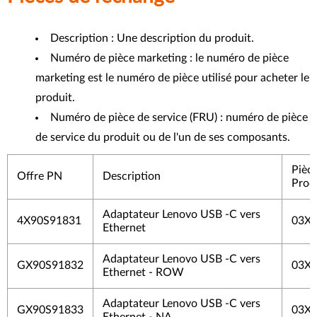
Description : Une description du produit.
Numéro de pièce marketing : le numéro de pièce
marketing est le numéro de pièce utilisé pour acheter le
produit.
Numéro de pièce de service (FRU) : numéro de pièce
de service du produit ou de l'un de ses composants.
Pièc
Offre PN
Description
Produ
Adaptateur Lenovo USB -C vers
4X90S91831
03X
Ethernet
Adaptateur Lenovo USB -C vers
GX90S91832
03X
Ethernet - ROW
Adaptateur Lenovo USB -C vers
GX90S91833
03X