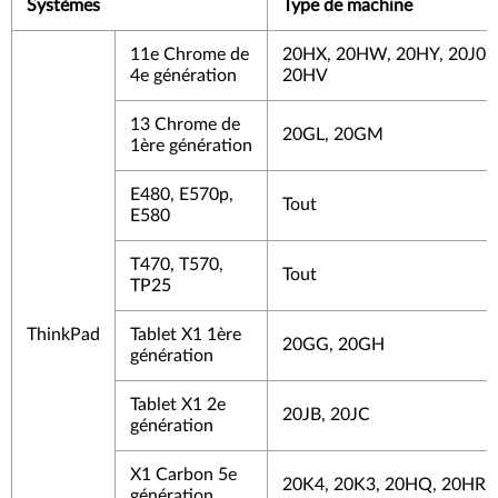
Systèmes
Type de machine
11e Chrome de
20HX, 20HW, 20HY, 20J0, 
4e génération
20HV
13 Chrome de
20GL, 20GM
1ère génération
E480, E570p,
Tout
E580
T470, T570,
Tout
TP25
ThinkPad
Tablet X1 1ère
20GG, 20GH
génération
Tablet X1 2e
20JB, 20JC
génération
X1 Carbon 5e
20K4, 20K3, 20HQ, 20HR
génération