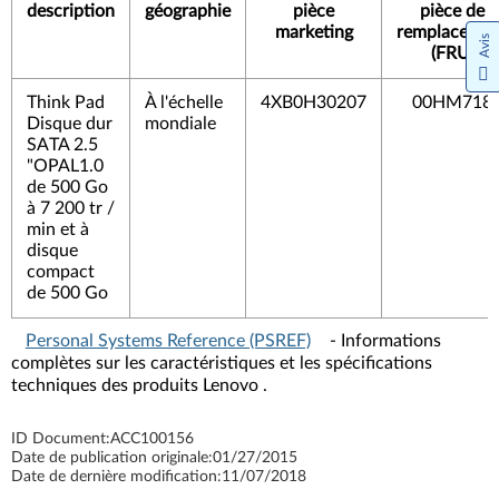
description
géographie
pièce
pièce de
marketing
remplacemen
Avis
(FRU)
Think Pad
À l'échelle
4XB0H30207
00HM718
Disque dur
mondiale
SATA 2.5
"OPAL1.0
de 500 Go
à 7 200 tr /
min et à
disque
compact
de 500 Go
Personal Systems Reference (PSREF)
- Informations
complètes sur les caractéristiques et les spécifications
techniques des produits Lenovo .
ID Document:
ACC100156
Date de publication originale:
01/27/2015
Date de dernière modification:
11/07/2018