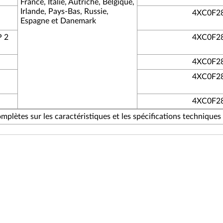
France, Italie, Autriche, Belgique,
Irlande, Pays-Bas, Russie,
4XC0F2
Espagne et Danemark
P 2
4XC0F2
4XC0F2
4XC0F2
4XC0F2
mplètes sur les caractéristiques et les spécifications techniques