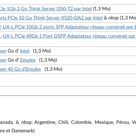
CIe 1Gb 2 Go Think Server I350-T2 par Intel
(1,3 Mo)
ports PCIe 10 Go Think Server X520-DA2 par Intel
& nbsp (1,3 Mo
02-UX-L PCIe 10Gb 2 ports SFP Adaptateur réseau convergé par
01-UX-L PCIe 40Gb 1 Port QSFP Adaptateur réseau convergé pa
ver
Go d'
Intel
(1,3 Mo)
ver
Go d'
Emulex
(1,3 Mo)
rver 40 Go d'Emulex
(1,3 Mo)
nada, & nbsp; Argentine, Chili, Colombie, Mexique, Pérou, Ven
agne et Danemark)