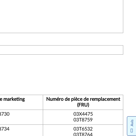
e marketing
Numéro de pièce de remplacement
(FRU)
8730
03X4475
03T8759
Avis
8734
03T6532
03T8764