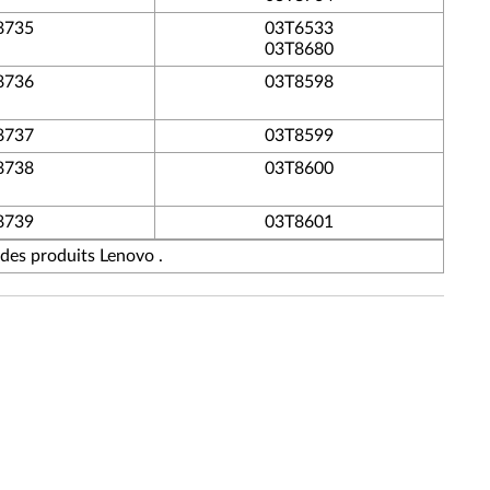
8735
03T6533
03T8680
8736
03T8598
8737
03T8599
8738
03T8600
8739
03T8601
 des produits Lenovo .