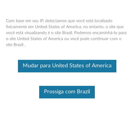
Com base em seu IP, detectamos que você está localizado
fisicamente em United States of America, no entanto, o site que
você está visualizando é o site Brazil. Podemos encaminhá-lo para
Lenovo Fones de Ouvido Estéreo Sem
Skip to content
o site United States of America ou você pode continuar com o
Fio - Visão Geral e Peças de Serviço
site Brazil .
Este é um artigo traduzido automaticamente, por favor clique aqui
para ver a versão original em inglês.
Mudar para United States of America
Prossiga com Brazil