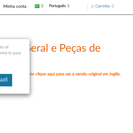
Português
Carrinho
Minha conta
são Geral e Peças de
es of
inhá-lo para
amente, por favor clique aqui para ver a versão original em inglês.
azil