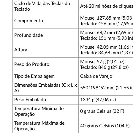
Ciclo de Vida das Teclas do
Até 20 milhões de clique
Teclado
Mouse: 127,65 mm (5,03 
Comprimento
Teclado: 456 mm (17,95 i
Mouse: 68,2 mm (2,69 in)
Profundidade
Teclado: 151 mm (5,93 in)
Mouse: 42,05 mm (1,66 i
Altura
Teclado: 34,68 mm (1,37 i
Mouse: 57 g (2,01 oz)
Peso do Produto
Teclado: 846 g (29,8 oz)
Tipo de Embalagem
Caixa de Varejo
Dimensões Embaladas (C x L x
550*198*52 mm (21,65 in x
A)
Peso Embalado
1334 g (47,06 oz)
Temperatura Mínima de
0 graus Celsius (32 F)
Operação
Temperatura Máxima de
40 graus Celsius (104 F)
Operação