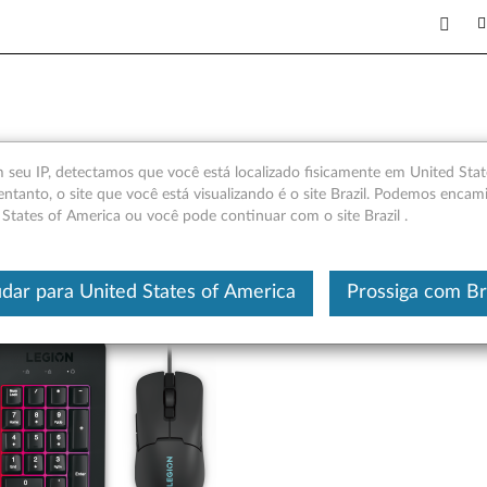
 Rato Gaming KM310 RGB - Vi
seu IP, detectamos que você está localizado fisicamente em United Stat
entanto, o site que você está visualizando é o site Brazil. Podemos encam
 States of America ou você pode continuar com o site Brazil .
Este é um artigo traduzido automatic
dar para United States of America
Prossiga com Br