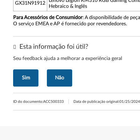
Lenovo Legion KM310 RGB Gaming Combo
GX31N91912
Hebraico & Inglês
Para Acessórios de Consumidor
: A disponibilidade de peç
O serviço EMEA e AP é fornecido por revendedores.
Esta informação foi útil?
Seu feedback ajuda a melhorar a experiência geral
Sim
Não
ID do documento:
ACC500333
Data de publicação original:
01/25/2024