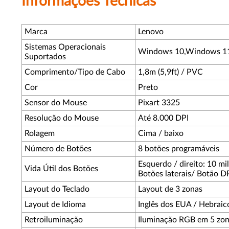
Informações Técnicas
Marca
Lenovo
Sistemas Operacionais
Windows 10,Windows 1
Suportados
Comprimento/Tipo de Cabo
1,8m (5,9ft) / PVC
Cor
Preto
Sensor do Mouse
Pixart 3325
Resolução do Mouse
Até 8.000 DPI
Rolagem
Cima / baixo
Número de Botões
8 botões programáveis
Esquerdo / direito: 10 mi
Vida Útil dos Botões
Botões laterais/ Botão DP
Layout do Teclado
Layout de 3 zonas
Layout de Idioma
Inglês dos EUA / Hebraico
Retroiluminação
Iluminação RGB em 5 zo