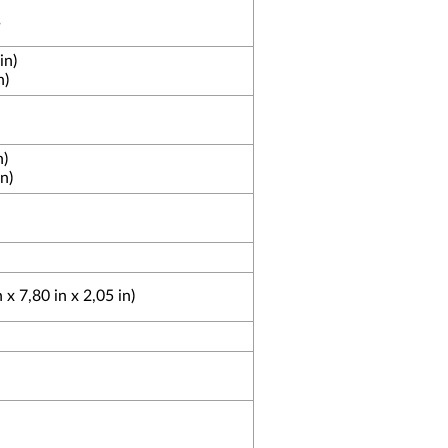
s
in)
n)
n)
n)
 7,80 in x 2,05 in)