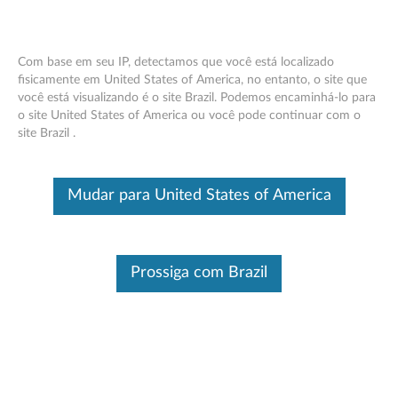
Com base em seu IP, detectamos que você está localizado
fisicamente em United States of America, no entanto, o site que
você está visualizando é o site Brazil. Podemos encaminhá-lo para
Lenovo 160 Combo com Fio - Visão
Skip to content
o site United States of America ou você pode continuar com o
Geral e Peças
site Brazil .
Este é um artigo traduzido automaticamente, por favor clique aqui
para ver a versão original em inglês.
Mudar para United States of America
Prossiga com Brazil