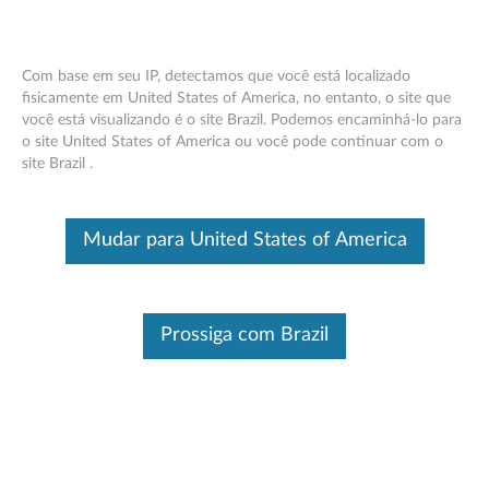
Com base em seu IP, detectamos que você está localizado
fisicamente em United States of America, no entanto, o site que
você está visualizando é o site Brazil. Podemos encaminhá-lo para
Cabo USB tipo C Lenovo C300UC
Skip to content
o site United States of America ou você pode continuar com o
site Brazil .
Este é um artigo traduzido automaticamente, por favor clique aqui
para ver a versão original em inglês.
Mudar para United States of America
Prossiga com Brazil