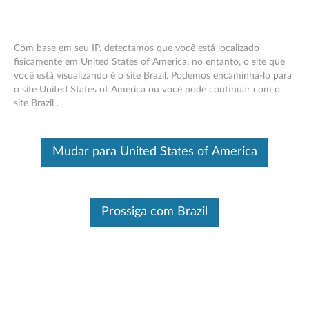
Com base em seu IP, detectamos que você está localizado
fisicamente em United States of America, no entanto, o site que
você está visualizando é o site Brazil. Podemos encaminhá-lo para
Lenovo E -Color Pen - Visão geral e
Skip to content
o site United States of America ou você pode continuar com o
peças de serviço
site Brazil .
Este é um artigo traduzido automaticamente, por favor clique aqui
para ver a versão original em inglês.
Mudar para United States of America
Prossiga com Brazil