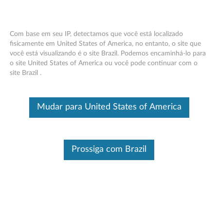
Com base em seu IP, detectamos que você está localizado
fisicamente em United States of America, no entanto, o site que
você está visualizando é o site Brazil. Podemos encaminhá-lo para
Teclado com fio Lenovo Smartcard II -
Skip to content
o site United States of America ou você pode continuar com o
Visão geral
site Brazil .
Sistemas operacionais
Artigos relacionados
Mudar para United States of America
Este é um artigo traduzido automaticamente, por favor clique aqui
para ver a versão original em inglês.
Prossiga com Brazil