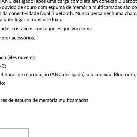
o (ANC desligado) após uma carga completa em conexão Bluetoo
de ouvido de couro com espuma de memória multicamadas são con
és da conectividade Dual Bluetooth. Nunca perca nenhuma cham
lquer lugar e transmite luxo.
madas cristalinas com aqueles que você ama.
prar acessórios.
da (eles ouvem);
NC;
14 horas de reprodução (ANC desligado) sob conexão Bluetooth;
ão;
lares de espuma de memória multicamadas