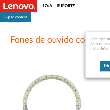
LOJA
SUPORTE
Skip to content
Suporte
Fones de ouvido com canc
Com base em 
America, no 
o site United
Mu