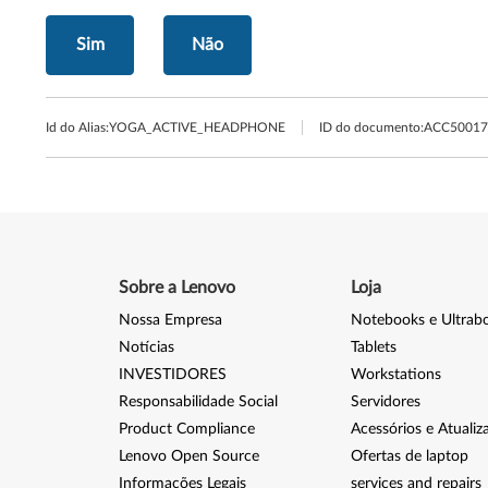
Sim
Não
Id do Alias:
YOGA_ACTIVE_HEADPHONE
ID do documento:
ACC50017
Sobre a Lenovo
Loja
Nossa Empresa
Notebooks e Ultrab
Notícias
Tablets
INVESTIDORES
Workstations
Responsabilidade Social
Servidores
Product Compliance
Acessórios e Atualiz
Lenovo Open Source
Ofertas de laptop
Informações Legais
services and repairs