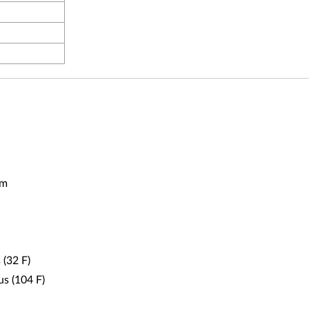
mm
 (32 F)
s (104 F)