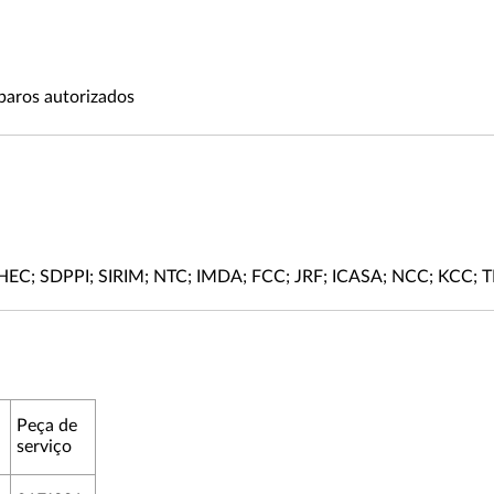
paros autorizados
C; SDPPI; SIRIM; NTC; IMDA; FCC; JRF; ICASA; NCC; KCC; 
Peça de
serviço