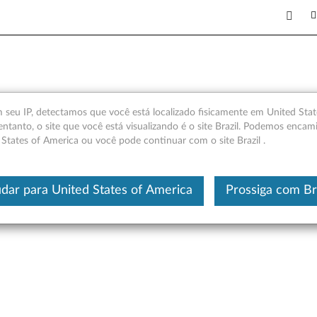
elamento de ruído ativo Le
seu IP, detectamos que você está localizado fisicamente em United Stat
entanto, o site que você está visualizando é o site Brazil. Podemos encam
 States of America ou você pode continuar com o site Brazil .
Este é um artigo traduzido automatic
dar para United States of America
Prossiga com Br