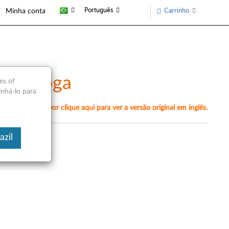
Português
Carrinho
Minha conta
novo Yoga
es of
inhá-lo para
amente, por favor clique aqui para ver a versão original em inglês.
azil