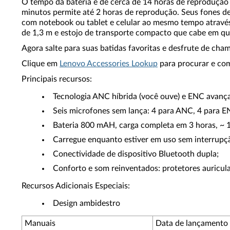
O tempo da bateria é de cerca de 14 horas de reproduçã
minutos permite até 2 horas de reprodução. Seus fones 
com notebook ou tablet e celular ao mesmo tempo atrav
de 1,3 m e estojo de transporte compacto que cabe em qua
Agora salte para suas batidas favoritas e desfrute de cha
Clique em
Lenovo Accessories Lookup
para procurar e com
Principais recursos:
Tecnologia ANC híbrida (você ouve) e ENC avança
Seis microfones sem lança: 4 para ANC, 4 para E
Bateria 800 mAH, carga completa em 3 horas, ~ 
Carregue enquanto estiver em uso sem interrupç
Conectividade de dispositivo Bluetooth dupla;
Conforto e som reinventados: protetores auricu
Recursos Adicionais Especiais:
Design ambidestro
Manuais
Data de lançamento