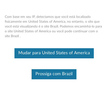
Com base em seu IP, detectamos que você está localizado
fisicamente em United States of America, no entanto, o site que
você está visualizando é o site Brazil. Podemos encaminhá-lo para
Caneta integrada Lenovo para 300e
Skip to content
o site United States of America ou você pode continuar com o
Windows 2ª geração - Visão geral e
site Brazil .
peças de serviço
Este é um artigo traduzido automaticamente, por favor clique aqui
Mudar para United States of America
para ver a versão original em inglês.
Prossiga com Brazil