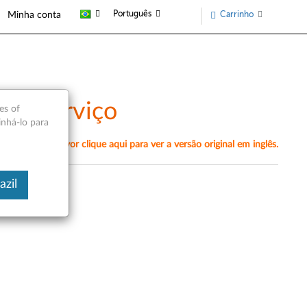
Português
Carrinho
Minha conta
 de serviço
es of
inhá-lo para
amente, por favor clique aqui para ver a versão original em inglês.
azil