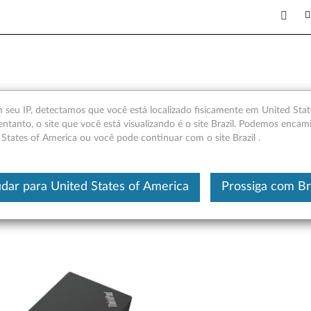
ção 2 - Visão geral e Peças
seu IP, detectamos que você está localizado fisicamente em United Stat
entanto, o site que você está visualizando é o site Brazil. Podemos encam
 States of America ou você pode continuar com o site Brazil .
Este é um artigo traduzido automatic
dar para United States of America
Prossiga com Br