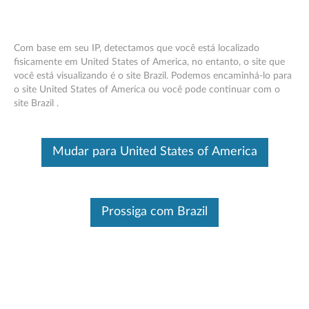
Com base em seu IP, detectamos que você está localizado
fisicamente em United States of America, no entanto, o site que
você está visualizando é o site Brazil. Podemos encaminhá-lo para
Lenovo USB -C 7-in-1 Hub - Visão geral
Skip to content
o site United States of America ou você pode continuar com o
e peças de serviço
site Brazil .
Este é um artigo traduzido automaticamente, por favor clique aqui
para ver a versão original em inglês.
Mudar para United States of America
Prossiga com Brazil