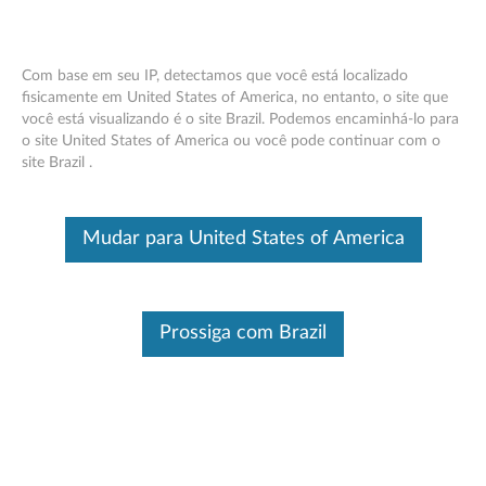
Com base em seu IP, detectamos que você está localizado
fisicamente em United States of America, no entanto, o site que
você está visualizando é o site Brazil. Podemos encaminhá-lo para
Receptor USB sem fio Lenovo 2.4G -
Skip to content
o site United States of America ou você pode continuar com o
Visão geral e peças de serviço
site Brazil .
Este é um artigo traduzido automaticamente, por favor clique aqui
para ver a versão original em inglês.
Mudar para United States of America
Prossiga com Brazil