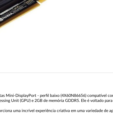
s Mini-DisplayPort - perfil baixo (4X60N86656) compatível com
essing Unit (GPU) e 2GB de memória GDDR5. Ele é voltado para 
ciona uma incrível experiência criativa em uma variedade de apl