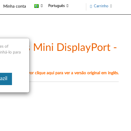
Português
Carrinho
Minha conta
ortas Mini DisplayPort -
es of
inhá-lo para
amente, por favor clique aqui para ver a versão original em inglês.
azil