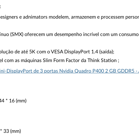
:
esigners e adnimators modelem, armazenem e processem persona
tínuo (SMX) oferecem um desempenho incrível com um consumo 
lução de até 5K com o VESA DisplayPort 1.4 (saída);
l com as máquinas Slim Form Factor da Think Station ;
ini-DisplayPort de 3 portas Nvidia Quadro P400 2 GB GDDR5 - 
144 * 16 (mm)
 * 33 (mm)