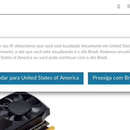
adro P400 2 GB GDDR5 de 3 p
seu IP, detectamos que você está localizado fisicamente em United Stat
entanto, o site que você está visualizando é o site Brazil. Podemos encam
)
 States of America ou você pode continuar com o site Brazil .
Este é um artigo traduzido automatic
dar para United States of America
Prossiga com Br