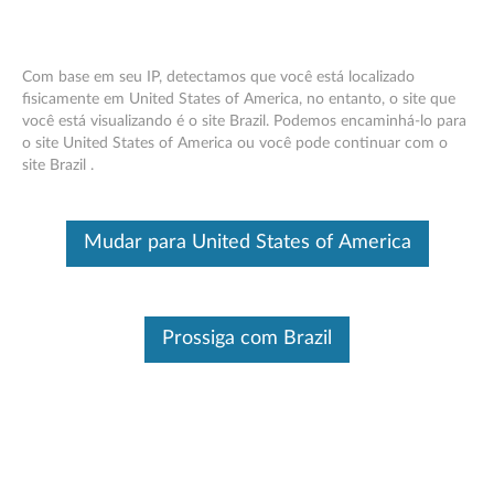
Com base em seu IP, detectamos que você está localizado
fisicamente em United States of America, no entanto, o site que
você está visualizando é o site Brazil. Podemos encaminhá-lo para
Lenovo Teclado e Mouse Sem Fio 510 -
Skip to content
o site United States of America ou você pode continuar com o
Visão Geral e Peças de Serviço
site Brazil .
Este é um artigo traduzido automaticamente, por favor clique aqui
para ver a versão original em inglês.
Mudar para United States of America
Prossiga com Brazil