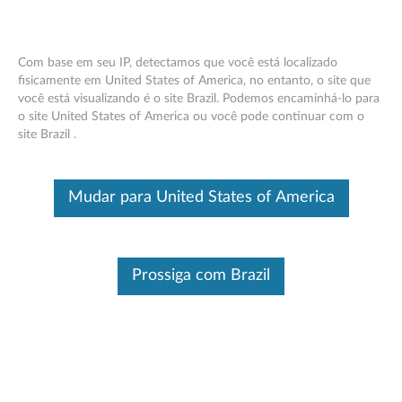
Com base em seu IP, detectamos que você está localizado
fisicamente em United States of America, no entanto, o site que
você está visualizando é o site Brazil. Podemos encaminhá-lo para
Carregador de adaptador de alimentação
Skip to content
o site United States of America ou você pode continuar com o
CA Lenovo de 65 W (ponta USB tipo C) -
site Brazil .
Visão geral e peças de serviço
Este é um artigo traduzido automaticamente, por favor clique aqui
Mudar para United States of America
para ver a versão original em inglês.
Prossiga com Brazil