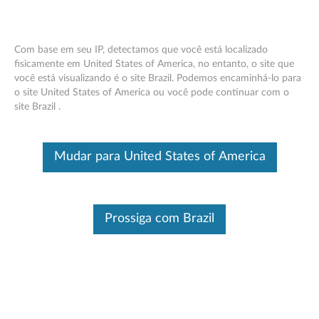
Com base em seu IP, detectamos que você está localizado
fisicamente em United States of America, no entanto, o site que
você está visualizando é o site Brazil. Podemos encaminhá-lo para
ThinkPad Stack Mobile Projector - Visão
Skip to content
o site United States of America ou você pode continuar com o
geral e peças de reposição
site Brazil .
Este é um artigo traduzido automaticamente, por favor clique aqui
para ver a versão original em inglês.
Mudar para United States of America
Prossiga com Brazil