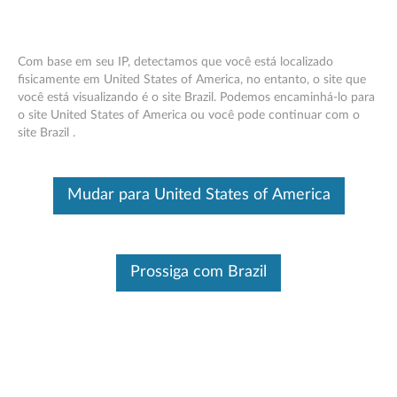
Com base em seu IP, detectamos que você está localizado
fisicamente em United States of America, no entanto, o site que
você está visualizando é o site Brazil. Podemos encaminhá-lo para
Rato Lenovo Yoga
Skip to content
o site United States of America ou você pode continuar com o
site Brazil .
Este é um artigo traduzido automaticamente, por favor clique aqui
para ver a versão original em inglês.
Mudar para United States of America
Prossiga com Brazil