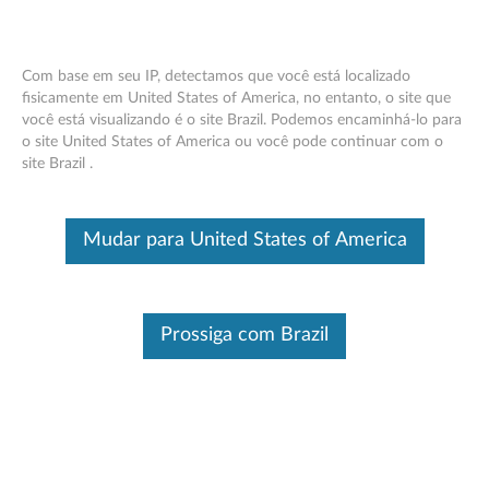
Com base em seu IP, detectamos que você está localizado
fisicamente em United States of America, no entanto, o site que
você está visualizando é o site Brazil. Podemos encaminhá-lo para
ThinkPad OneLink+ para VGA/RJ45 -
Skip to content
o site United States of America ou você pode continuar com o
Visão geral e peças de serviço
site Brazil .
Este é um artigo traduzido automaticamente, por favor clique aqui
para ver a versão original em inglês.
Mudar para United States of America
Prossiga com Brazil
Características e especificações
: