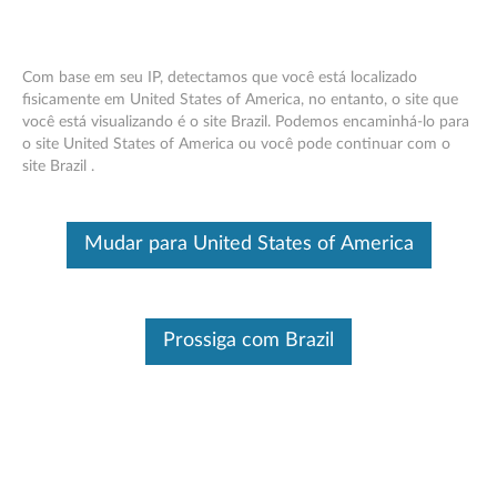
Com base em seu IP, detectamos que você está localizado
fisicamente em United States of America, no entanto, o site que
você está visualizando é o site Brazil. Podemos encaminhá-lo para
Adaptador USB -C para VGA Lenovo
Skip to content
o site United States of America ou você pode continuar com o
site Brazil .
Este é um artigo traduzido automaticamente, por favor clique aqui
para ver a versão original em inglês.
Mudar para United States of America
Prossiga com Brazil
Visão geral