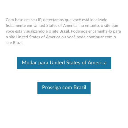
Com base em seu IP, detectamos que você está localizado
fisicamente em United States of America, no entanto, o site que
você está visualizando é o site Brazil. Podemos encaminhá-lo para
Teclado com interruptor mecânico para
Skip to content
o site United States of America ou você pode continuar com o
jogos Lenovo Y
site Brazil .
Este é um artigo traduzido automaticamente, por favor clique aqui
para ver a versão original em inglês.
Mudar para United States of America
Prossiga com Brazil