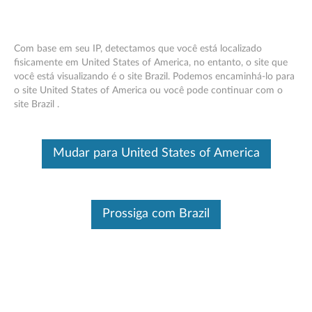
Com base em seu IP, detectamos que você está localizado
fisicamente em United States of America, no entanto, o site que
você está visualizando é o site Brazil. Podemos encaminhá-lo para
Unidade de Armazenamento Minúscula
Skip to content
o site United States of America ou você pode continuar com o
Think Centre - Visão Geral e Peças de
site Brazil .
Serviço
Este é um artigo traduzido automaticamente, por favor clique aqui
Mudar para United States of America
para ver a versão original em inglês.
Prossiga com Brazil