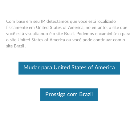
Com base em seu IP, detectamos que você está localizado
fisicamente em United States of America, no entanto, o site que
você está visualizando é o site Brazil. Podemos encaminhá-lo para
Adaptador de CA para viagem de 65W
Skip to content
o site United States of America ou você pode continuar com o
Lenovo - Visão geral e peças de
site Brazil .
reposição
Este é um artigo traduzido automaticamente, por favor clique aqui
Mudar para United States of America
para ver a versão original em inglês.
Prossiga com Brazil