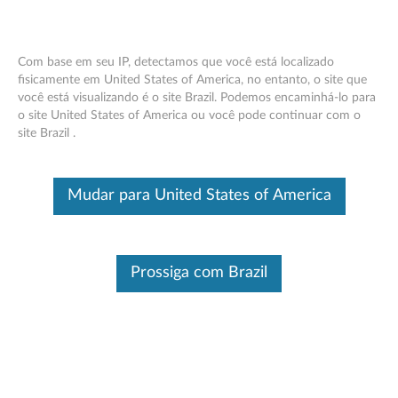
Com base em seu IP, detectamos que você está localizado
fisicamente em United States of America, no entanto, o site que
você está visualizando é o site Brazil. Podemos encaminhá-lo para
(Portuguese) Lenovo BKC800 / BKC900
Skip to content
o site United States of America ou você pode continuar com o
Guia de Início Rápido (WINDOWS) -
site Brazil .
Tablet de Yoga 2 1051/1371
Este é um artigo traduzido automaticamente, por favor clique aqui
Mudar para United States of America
para ver a versão original em inglês.
Clique para visualizar ou baixar o manual:
(Inglês) Lenovo
BKC800 / BKC900 Guia de Início Rápido (WINDOWS) - Yoga
Tablet 2 1051/1371
Prossiga com Brazil
ID do documento:
ACC100165
Data de publicação original:
01/23/2015
Data da última modificação:
11/05/2018
Esta informação foi útil?