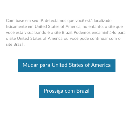
Com base em seu IP, detectamos que você está localizado
fisicamente em United States of America, no entanto, o site que
você está visualizando é o site Brazil. Podemos encaminhá-lo para
Think Pad 1TB 5400RPM 6Gb / s 2.5
Skip to content
o site United States of America ou você pode continuar com o
"Disco Rígido SATA - Visão Geral e Peças
site Brazil .
de Serviço
Este é um artigo traduzido automaticamente, por favor clique aqui
Mudar para United States of America
para ver a versão original em inglês.
Prossiga com Brazil