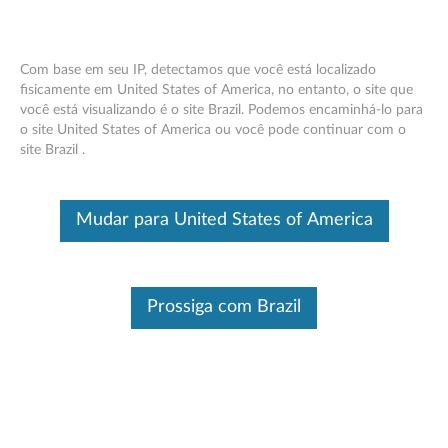
Com base em seu IP, detectamos que você está localizado
fisicamente em United States of America, no entanto, o site que
você está visualizando é o site Brazil. Podemos encaminhá-lo para
ThinkPad 180 GB/240 GB M.2 SATA
Skip to content
o site United States of America ou você pode continuar com o
OPAL Solid State Drive (SSD) - Visão
site Brazil .
geral e peças de serviço
Este é um artigo traduzido automaticamente, por favor clique aqui
Mudar para United States of America
para ver a versão original em inglês.
Prossiga com Brazil