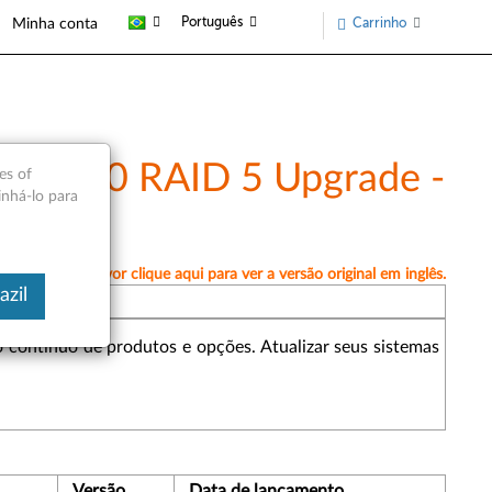
Português
Carrinho
Minha conta
AID 500 RAID 5 Upgrade -
es of
inhá-lo para
amente, por favor clique aqui para ver a versão original em inglês.
azil
contínuo de produtos e opções. Atualizar seus sistemas
Versão
Data de lançamento