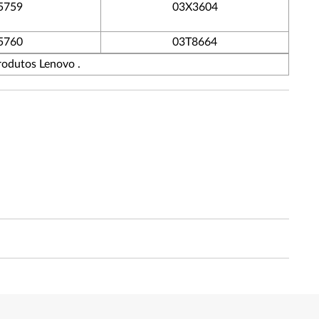
5759
03X3604
5760
03T8664
rodutos Lenovo .