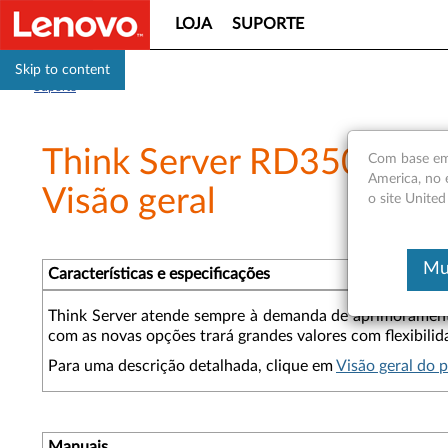
LOJA
SUPORTE
Skip to content
Suporte
Think Server RD350, RD4
Com base em 
America, no 
Visão geral
o site United
Mu
Características e especificações
Think Server atende sempre à demanda de aprimoramento
com as novas opções trará grandes valores com flexibili
Para uma descrição detalhada, clique em
Visão geral do 
Manuais