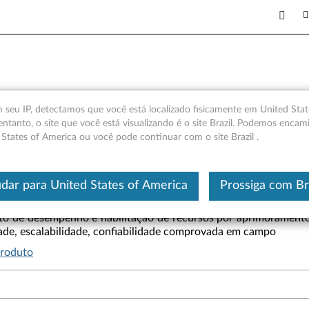
50 RAID 500 e 710 PCIe, R
seu IP, detectamos que você está localizado fisicamente em United Stat
entanto, o site que você está visualizando é o site Brazil. Podemos encam
 States of America ou você pode continuar com o site Brazil .
Este é um artigo traduzido automatic
dar para United States of America
Prossiga com Br
 de desempenho e habilitação de recursos por aprimoramento 
dade, escalabilidade, confiabilidade comprovada em campo
produto