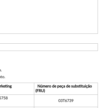
o.
to.
rketing
Número de peça de substituição
(FRU)
5758
03T6739