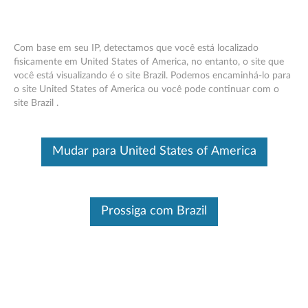
Com base em seu IP, detectamos que você está localizado
fisicamente em United States of America, no entanto, o site que
você está visualizando é o site Brazil. Podemos encaminhá-lo para
Cabo em Y ThinkPad USB 3.0 - Visão
Skip to content
o site United States of America ou você pode continuar com o
geral e peças de serviço
site Brazil .
Este é um artigo traduzido automaticamente, por favor clique aqui
para ver a versão original em inglês.
Mudar para United States of America
Prossiga com Brazil