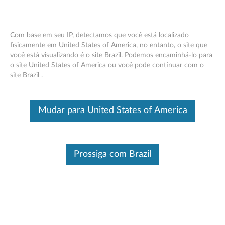
Com base em seu IP, detectamos que você está localizado
fisicamente em United States of America, no entanto, o site que
você está visualizando é o site Brazil. Podemos encaminhá-lo para
Placa de ThinkStation Intel Thunderbolt
Skip to content
o site United States of America ou você pode continuar com o
- Visão geral e peças de serviço
site Brazil .
Este é um artigo traduzido automaticamente, por favor clique aqui
para ver a versão original em inglês.
Mudar para United States of America
Prossiga com Brazil