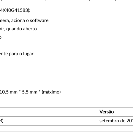
 (4X40G41583):
mera, aciona o software
ir, quando aberto
o
nte para o lugar
 210,5 mm * 5,5 mm * (máximo)
Versão
B)
setembro de 20