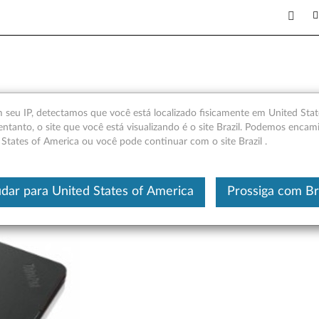
Helix - Visão geral
seu IP, detectamos que você está localizado fisicamente em United Stat
entanto, o site que você está visualizando é o site Brazil. Podemos encam
 States of America ou você pode continuar com o site Brazil .
Este é um artigo traduzido automatic
dar para United States of America
Prossiga com Br