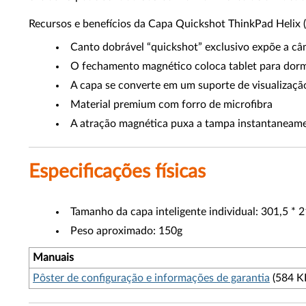
Recursos e benefícios da Capa Quickshot ThinkPad Helix
Canto dobrável “quickshot” exclusivo expõe a câ
O fechamento magnético coloca tablet para dorm
A capa se converte em um suporte de visualizaçã
Material premium com forro de microfibra
A atração magnética puxa a tampa instantaneame
Especificações físicas
Tamanho da capa inteligente individual: 301,5 *
Peso aproximado: 150g
Manuais
Pôster de configuração e informações de garantia
(584 K