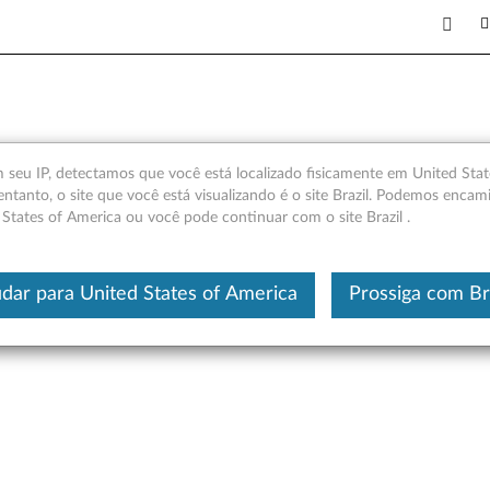
Think Centre 6Gbps - Visão g
seu IP, detectamos que você está localizado fisicamente em United Stat
entanto, o site que você está visualizando é o site Brazil. Podemos encam
 States of America ou você pode continuar com o site Brazil .
Este é um artigo traduzido automatic
dar para United States of America
Prossiga com Br