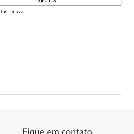
00FC106
tos Lenovo .
Fique em contato