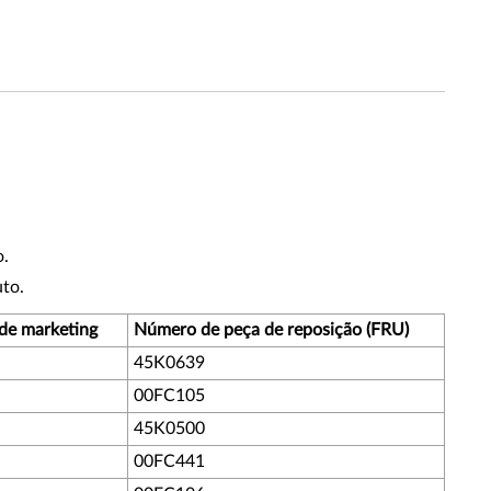
o.
to.
de marketing
Número de peça de reposição (FRU)
45K0639
00FC105
45K0500
00FC441