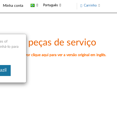
Português
Carrinho
Minha conta
eral e peças de serviço
es of
inhá-lo para
amente, por favor clique aqui para ver a versão original em inglês.
azil