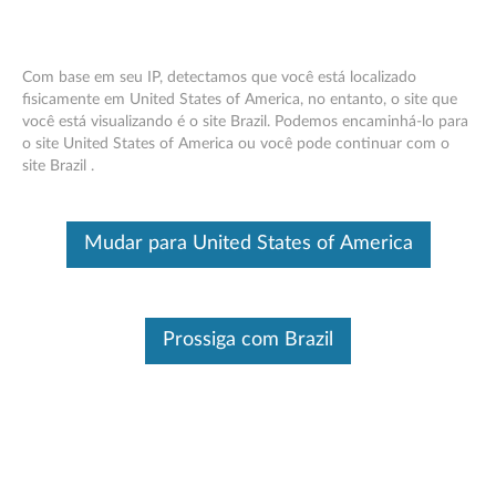
Com base em seu IP, detectamos que você está localizado
fisicamente em United States of America, no entanto, o site que
você está visualizando é o site Brazil. Podemos encaminhá-lo para
Think Station 2.5 "para 3.5" Kit de
Skip to content
o site United States of America ou você pode continuar com o
Conversão de Drive
site Brazil .
Este é um artigo traduzido automaticamente, por favor clique aqui
para ver a versão original em inglês.
Mudar para United States of America
Prossiga com Brazil