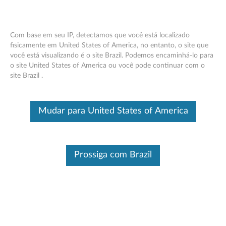
Com base em seu IP, detectamos que você está localizado
fisicamente em United States of America, no entanto, o site que
você está visualizando é o site Brazil. Podemos encaminhá-lo para
Think Pad Ultrabay Gravador de DVD IV
Skip to content
o site United States of America ou você pode continuar com o
de 9,5 mm - Visão Geral e Peças de
site Brazil .
Serviço
Este é um artigo traduzido automaticamente, por favor clique aqui
Mudar para United States of America
para ver a versão original em inglês.
Prossiga com Brazil