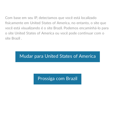
Com base em seu IP, detectamos que você está localizado
fisicamente em United States of America, no entanto, o site que
você está visualizando é o site Brazil. Podemos encaminhá-lo para
Think Server RAID - Visão geral
Skip to content
o site United States of America ou você pode continuar com o
site Brazil .
Este é um artigo traduzido automaticamente, por favor clique aqui
para ver a versão original em inglês.
Características e especificações
Mudar para United States of America
Think Server atende sempre à demanda de
aprimoramento de desempenho e habilitação de recursos
por aprimoramento contínuo de produtos e opções.
Prossiga com Brazil
Atualizar seus sistemas com as novas opções trará
grandes valores com flexibilidade, escalabilidade,
confiabilidade comprovada em campo
Para uma descrição detalhada, clique em
Visão geral
do produto