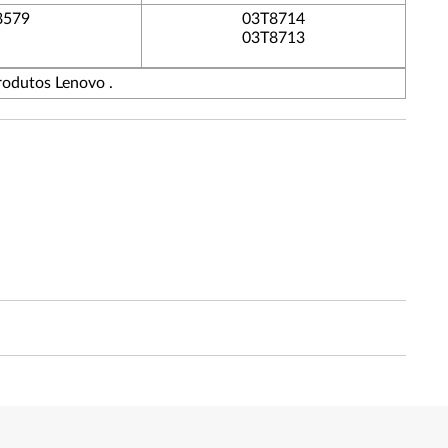
8579
03T8714
03T8713
rodutos Lenovo .