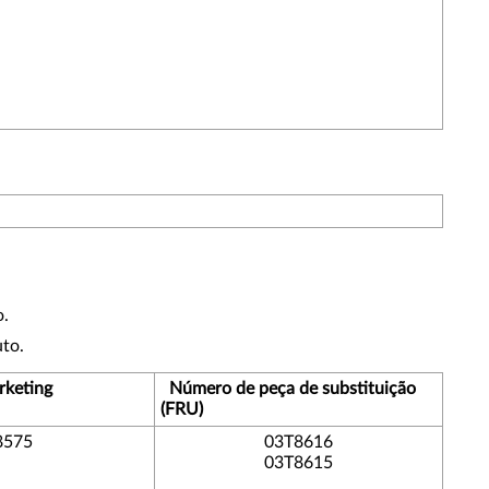
o.
to.
rketing
Número de peça de substituição
(FRU)
8575
03T8616
03T8615