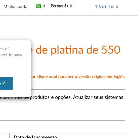
Português
Carrinho
Minha conta
quente de platina de 550
es of
inhá-lo para
amente, por favor clique aqui para ver a versão original em inglês.
azil
contínuo de produtos e opções. Atualizar seus sistemas
Data de lançamento