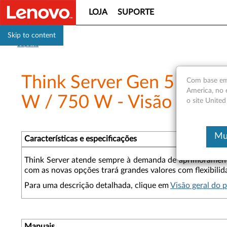
LOJA
SUPORTE
Skip to content
Suporte
Think Server Gen 5 Fonte
Com base em 
America, no 
W / 750 W - Visão Geral
o site United
Mu
Características e especificações
Think Server atende sempre à demanda de aprimoramento
com as novas opções trará grandes valores com flexibili
Para uma descrição detalhada, clique em
Visão geral do 
Manuais