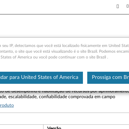
 de alimentação com troca a 
seu IP, detectamos que você está localizado fisicamente em United Stat
entanto, o site que você está visualizando é o site Brazil. Podemos encam
 States of America ou você pode continuar com o site Brazil .
Este é um artigo traduzido automatic
dar para United States of America
Prossiga com Br
 de desempenho e habilitação de recursos por aprimoramento 
dade, escalabilidade, confiabilidade comprovada em campo
produto
Versão