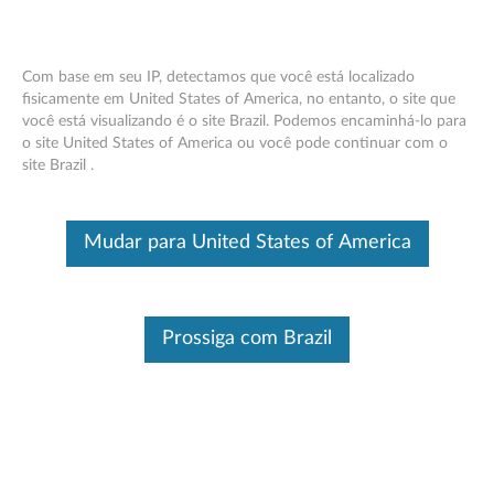
Com base em seu IP, detectamos que você está localizado
fisicamente em United States of America, no entanto, o site que
você está visualizando é o site Brazil. Podemos encaminhá-lo para
Think Server Mount, Suporte e Trilho Kit
Skip to content
o site United States of America ou você pode continuar com o
site Brazil .
Este é um artigo traduzido automaticamente, por favor clique aqui
para ver a versão original em inglês.
Think Server Mount, Suporte e Trilho Kit
Mudar para United States of America
Think Server Unidade de disco rígido, unidade de
estado sólido e trilho para série RS
Prossiga com Brazil
Think Server TD350 Kit de rack estático de 4
postes (4XF0G45870)
Think Server Gen 5 1U Kit de trilho deslizante de
4 postes (4XF0G45871)