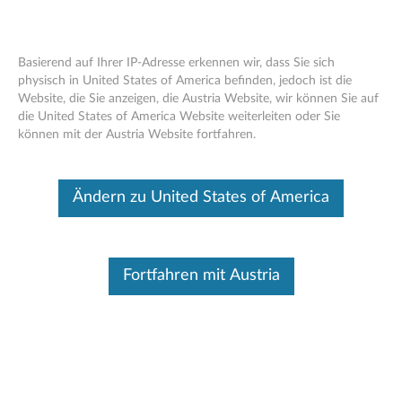
Basierend auf Ihrer IP-Adresse erkennen wir, dass Sie sich
physisch in United States of America befinden, jedoch ist die
Website, die Sie anzeigen, die Austria Website, wir können Sie auf
Android Upgrade-Matrix
Skip to content
die United States of America Website weiterleiten oder Sie
können mit der Austria Website fortfahren.
Dieser Beitrag wurde maschinell übersetzt. Für die englische
Originalversion bitte hier klicken.
Hinweis:
Ändern zu United States of America
Das Upgrade erfolgt Over-the-Air (OTA). Der
Vorgang kann Ihre persönlichen Daten löschen. Sichern
Sie daher Ihre persönlichen Daten, bevor Sie das OTA-
Upgrade durchführen.
Fortfahren mit Austria
Das Upgrade ist nur für Modelle vorgesehen, die
über den Einzelhandel verkauft wurden; von
Netzbetreibern angepasste oder Vertragsmodelle sind
nicht abgedeckt.
Das tatsächliche Datum (in der Spalte „Release
Date“) kann sich ändern. Bitte beachten Sie die
Aktualisierungen auf dieser Seite.