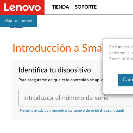
TIENDA
SOPORTE
Skip to content
Soporte
Introducción a Smart Sha
En función d
embargo, el s
States of Am
Identifica tu dispositivo
Camb
Para asegurarse de que este contenido se aplica al dispositivo
Introduzca el número de serie
¿Necesita ayuda para encontrar su número de serie? ¡Haga clic aquí!