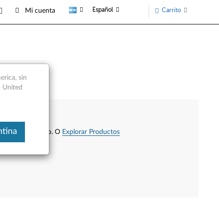
Español
Carrito
Mi cuenta
rica, sin
o United
ntina
cione su producto.
O
Explorar Productos