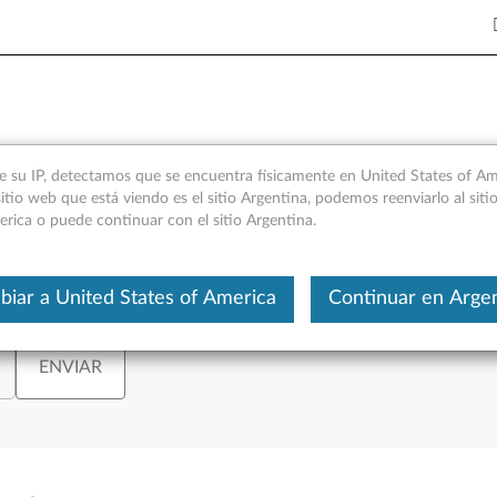
re
e su IP, detectamos que se encuentra físicamente en United States of Ame
itio web que está viendo es el sitio Argentina, podemos reenviarlo al siti
erica o puede continuar con el sitio Argentina.
iar a United States of America
Continuar en Arge
 sobre el que necesita información, introduzca su número de serie o selec
ENVIAR