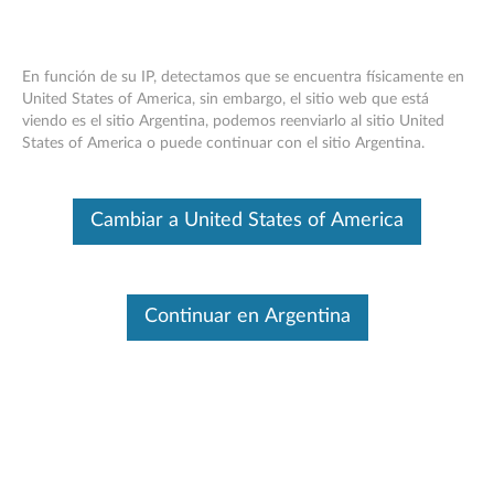
Cambiar producto
En función de su IP, detectamos que se encuentra físicamente en
Introduzca su número de serie para ver opciones de
United States of America, sin embargo, el sitio web que está
asistencia
viendo es el sitio Argentina, podemos reenviarlo al sitio United
Contáctenos
Skip to content
States of America o puede continuar con el sitio Argentina.
Ningún Producto Seleccionado
Cambiar producto
Cambiar a United States of America
Ayúdenme a encontrar mi producto
Contáctenos
Continuar en Argentina
Búsqueda por
producto
Encuentre su producto
Seleccionar su producto
desde el catálogo
Introduzca su número de serie o seleccione su producto.